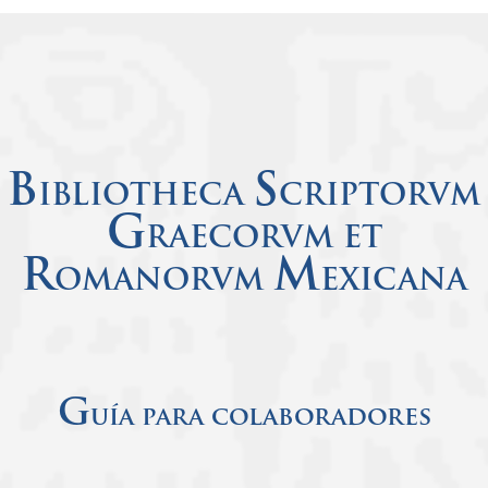
B
S
IBLIOTHECA
CRIPTORVM
G
RAECORVM ET
R
M
OMANORVM
EXICANA
G
uía para colaboradores