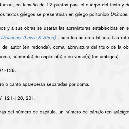
, en tamaño de 12 puntos para el cuerpo del texto y d
Roman
Los textos griegos se presentarán en griego politónico
Unicode
.
guos y a sus obras se usarán las abreviaturas establecidas en 
 Dictionary (Lewis & Short)
, para los autores latinos. Las ref
del autor (en redonda), coma, abreviatura del título de la o
coma, número(s) de capítulo(s) o de verso(s) (en arábigos).
 121-128.
bro o canto aparecerán separadas por coma.
, IV, 121-128, 231.
emás del número de capítulo, un número de párrafo (en arábig