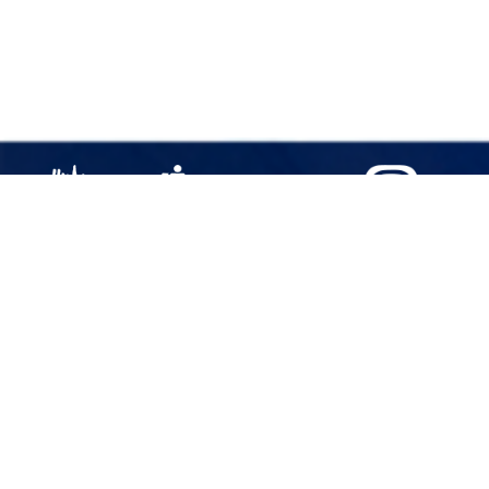
La colección Bibliotheca Scriptorum Graecorum et
Romanorum Mexicana, cuyas primeras ediciones datan de
1944, comprende los volúmenes digitalizados de textos
bilingües (griego-español y latín-español) de obras clásicas
publicados por la Universidad Nacional Autónoma de México
(UNAM). Las obras que a la fecha han visto la luz suman más
de 150 y su temática es diversa: abarca desde temas de