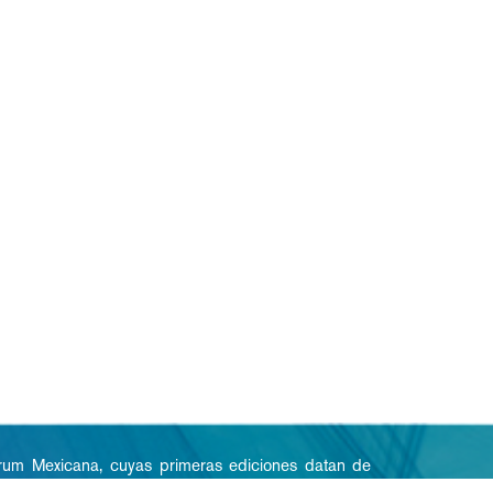
rum Mexicana, cuyas primeras ediciones datan de
ingües (griego-español y latín-español) de obras