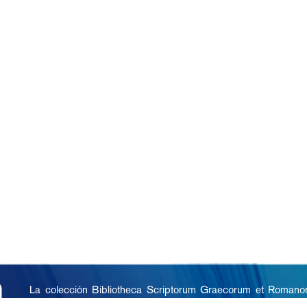
La colección Bibliotheca Scriptorum Graecorum et Romano
1944, comprende los volúmenes digitalizados de textos bil